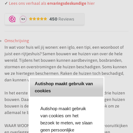
✓
Lees ons verhaal als
ervaringsdeskundige
hier
Omschrijving
In wat voor huis wil jij wonen: een iglo, een tipi, een woonboot of
juist een rijtjeshuis? Samen bouwen we huizen van over de hele
wereld. Tijdens het bouwen kunnen aardbevingen, bosbranden,
stormen en overstromingen de huizen beschadigen. Soms kunnen
we ze hiertegen beschermen. Raken de huizen toch beschadigd,
dan kunnen we ze met elkaar repareren!
Autishop maakt gebruik van
cookies
In het eerste spel krijgen de bouwers de opdracht om drie huizen
bouwen. Daarna bouwen we steeds een huis meer. Negen huizen
bouwen is de grootste uitdaging! Maar lukt het dan ook om ze
Autishop maakt gebruik
allemaal te beschermen tegen de natuurkrachten?
van cookies om het
bezoek te meten, we slaan
WAAR WOON JIJ? is een spannend bouwspel waarbij vooruitkijken
geen persoonlijke
en overleggen een grote rol spelen. Het spel heeft zeven