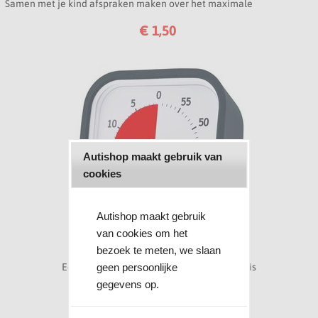
Samen met je kind afspraken maken over het maximale
beeldschermgebruik per week
€ 1,50
Autishop maakt gebruik van
cookies
Autishop maakt gebruik
van cookies om het
TIME TIMER MOD
bezoek te meten, we slaan
geen persoonlijke
Eenvoudig inzichtelijk hoeveel tijd er nog is
gegevens op.
€ 48,50